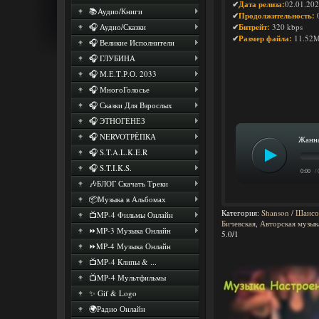
✔
Дата релиза:
02.01.20
📚Аудио/Книги
✔
Продолжительность:
0
🎧 Аудио/Сказки
✔
Битрейт:
320 kbps
✔
Размер файла:
11.52
🎧 Великие Исполнители
🎧 ГЛУБИНА
🎧 М.Е.Т.Р.О. 2033
🎧 МногоГолосье
🎧 Сказки Для Взрослых
🎧 ЭТНОГЕНЕЗ
🎧 NERVOТРЁПКА
Жанна
🎧 S.T.A.L.K.E.R
🎧 S.T.I.K.S.
0:00
/ 
🎶БЛОГ Скачать Треки
📦Музыка в Альбомах
Категория
:
Shanson / Шанс
📺MP-4 Фильмы Онлайн
Бичевская
,
Авторская музык
⏩MP-3 Музыка Онлайн
5.0
/
1
⏩MP-4 Музыка Онлайн
📺MP-4 Клипы & ...
📺MP-4 Мультфильмы
✨ Gif & Logo
🌍Радио Онлайн