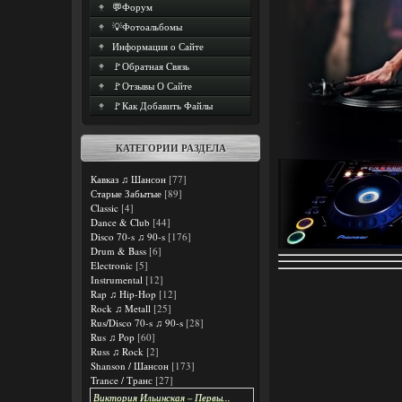
💬Форум
💡Фотоальбомы
Информация о Сайте
🚩Обратная Cвязь
🚩Отзывы О Сайте
🚩Как Добавить Файлы
КАТЕГОРИИ РАЗДЕЛА
Кавказ ♫ Шансон
[77]
Старые Забытые
[89]
Classic
[4]
Dance & Club
[44]
Disco 70-s ♫ 90-s
[176]
Drum & Bass
[6]
Electronic
[5]
Instrumental
[12]
Rap ♫ Hip-Hop
[12]
Rock ♫ Metall
[25]
Rus/Disco 70-s ♫ 90-s
[28]
Rus ♫ Pop
[60]
Russ ♫ Rock
[2]
Shanson / Шансон
[173]
Trance / Транс
[27]
Виктория Ильинская – Первы...