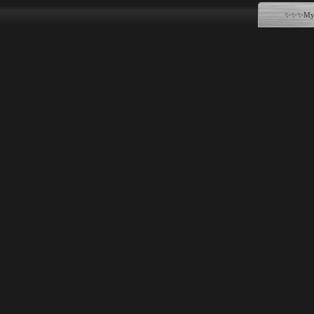
✨✨✨Музы