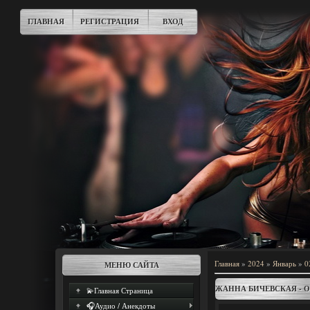
ГЛАВНАЯ
РЕГИСТРАЦИЯ
ВХОД
Главная
»
2024
»
Январь
»
0
МЕНЮ САЙТА
ЖАННА БИЧЕВСКАЯ - 
💫Главная Страница
🎧Аудио / Анекдоты