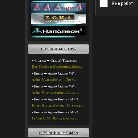
СЛУЧАЙНЫЙ ТОР-5
• Фильмы ➔ Старый Телевизор
Пес Барбос и Необычный Крос...
• Книги ➔ Аудио Сказки MP-3
Аудио Мультфильм "Проп...
• Книги ➔ Аудио Сказки MP-3
Аудио Рассказ Заячьи Лапы -...
• Книги ➔ Аудио Книги - MP-3
Пульс Юлия. Измена. Хрустал...
• Книги ➔ Аудио Книги - MP-3
Гейзер С. М.. Взмах клинка ...
СЛУЧАЙНАЯ МУЗЫКА