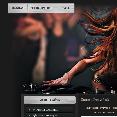
ГЛАВНАЯ
РЕГИСТРАЦИЯ
ВХОД
Главная
»
Russ ♫ Rock
МЕНЮ САЙТА
Вячеслав Бутусов - Зв
💫Главная Страница
по имени Солнце
🎧Аудио / Анекдоты