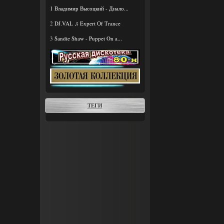
1
Владимир Высоцкий - Диало...
2
DJ.VAL ♫ Expert Оf Тrance
3
Sandie Shaw - Puppet On a...
ТЕГИ