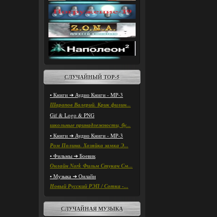
СЛУЧАЙНЫЙ ТОР-5
• Книги ➔ Аудио Книги - MP-3
Шарапов Валерий. Крик филин...
Gif & Logo & PNG
школьные принадлежности, бу...
• Книги ➔ Аудио Книги - MP-3
Ром Полина. Хозяйка замка Э...
• Фильмы ➔ Боевик
Онлайн Nark Фильм Стукач См...
• Музыка ➔ Онлайн
Новый Русский РЭП / Сотка -...
СЛУЧАЙНАЯ МУЗЫКА