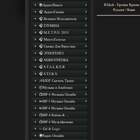
В.Цой - Группа Крови
📚Аудио/Книги
Рукаве / Кино
🎧 Аудио/Сказки
🎧 Великие Исполнители
🎧 ГЛУБИНА
🎧 М.Е.Т.Р.О. 2033
🎧 МногоГолосье
🎧 Сказки Для Взрослых
🎧 ЭТНОГЕНЕЗ
🎧 NERVOТРЁПКА
🎧 S.T.A.L.K.E.R
🎧 S.T.I.K.S.
🎶БЛОГ Скачать Треки
📦Музыка в Альбомах
📺MP-4 Фильмы Онлайн
⏩MP-3 Музыка Онлайн
⏩MP-4 Музыка Онлайн
📺MP-4 Клипы & ...
📺MP-4 Мультфильмы
✨ Gif & Logo
🌍Радио Онлайн