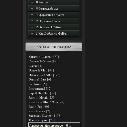
💬Форум
💡Фотоальбомы
Информация о Сайте
🚩Обратная Cвязь
🚩Отзывы О Сайте
🚩Как Добавить Файлы
КАТЕГОРИИ РАЗДЕЛА
Кавказ ♫ Шансон
[77]
Старые Забытые
[89]
Classic
[4]
Dance & Club
[44]
Disco 70-s ♫ 90-s
[176]
Drum & Bass
[6]
Electronic
[5]
Instrumental
[12]
Rap ♫ Hip-Hop
[12]
Rock ♫ Metall
[25]
Rus/Disco 70-s ♫ 90-s
[28]
Rus ♫ Pop
[60]
Russ ♫ Rock
[2]
Shanson / Шансон
[173]
Trance / Транс
[27]
Александр Марцинкевич – Я ...