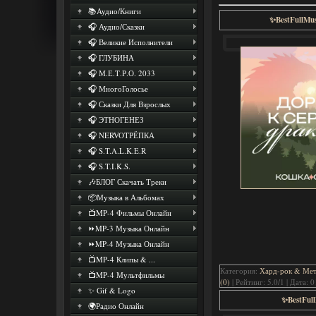
📚Аудио/Книги
✨BestFullMus
🎧 Аудио/Сказки
🎧 Великие Исполнители
🎧 ГЛУБИНА
🎧 М.Е.Т.Р.О. 2033
🎧 МногоГолосье
🎧 Сказки Для Взрослых
🎧 ЭТНОГЕНЕЗ
🎧 NERVOТРЁПКА
🎧 S.T.A.L.K.E.R
🎧 S.T.I.K.S.
🎶БЛОГ Скачать Треки
📦Музыка в Альбомах
📺MP-4 Фильмы Онлайн
⏩MP-3 Музыка Онлайн
⏩MP-4 Музыка Онлайн
📺MP-4 Клипы & ...
Категория:
Хард-рок & Мета
📺MP-4 Мультфильмы
(0)
| Рейтинг: 5.0/1 | Дата:
0
✨ Gif & Logo
✨BestFull
🌍Радио Онлайн