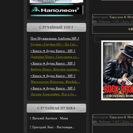
Категория:
Хард-рок & Мета
(0)
| Рейтинг: 5.0/1 | Дата:
0
СЛУЧАЙНЫЙ ТОР-5
✨Be
Поп Музыкальные Альбомы MP-3
Группа «Студия-80» - По Све...
• Книги ➔ Аудио Книги - MP-3
Девяшин Павел. Соколиная ох...
• Книги ➔ Аудио Книги - MP-3
Барчук Павел. Красная машин...
• Книги ➔ Аудио Книги - MP-3
Масальская Наталья. Жребий....
• Книги ➔ Аудио Книги - MP-3
Лисина Александра. Яга и Го...
СЛУЧАЙНАЯ МУЗЫКА
Категория:
Хард-рок & Мета
1
Виталий Аксёнов - Мама
(0)
| Рейтинг: 5.0/2 | Дата:
1
2
Григорий Лепс - Настоящая...