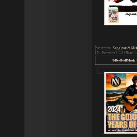
Категория:
Хард-рок & Мета
(0)
| Рейтинг: 5.0/2 | Дата:
0
✨BestFullMusic 