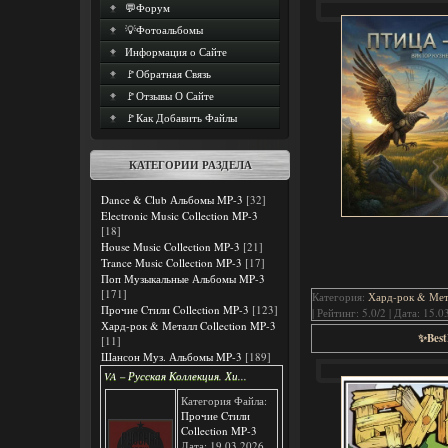
💬Форум
💡Фотоальбомы
Информация о Сайте
🚩Обратная Cвязь
🚩Отзывы О Сайте
🚩Как Добавить Файлы
КАТЕГОРИИ РАЗДЕЛА
Dance & Club Альбомы MP-3
[32]
Electronic Music Collection MP-3
[18]
House Music Collection MP-3
[21]
Trance Music Collection MP-3
[17]
Поп Музыкальные Альбомы MP-3
[171]
Категория:
Хард-рок & Мета
Прочие Cтили Collection MP-3
[123]
| Рейтинг: 5.0/2 | Дата:
15.0
Хард-рок & Металл Collection MP-3
✨Best
[11]
Шансон Муз. Альбомы MP-3
[189]
VA – Русская Коллекция. Хи...
Категория Файла:
Прочие Cтили
Collection MP-3
Дата: 19.03.2026