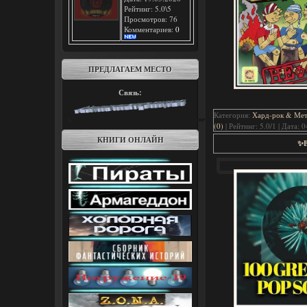
Рейтинг: 5.0\5
Просмотров: 76
Комментариев:
0
ПРЕДЛАГАЕМ МЕСТО
Связь:
Категория:
Хард-рок & Мета
(0)
| Рейтинг: 5.0/1 | Дата:
0
КНИГИ ОНЛАЙН
✨B