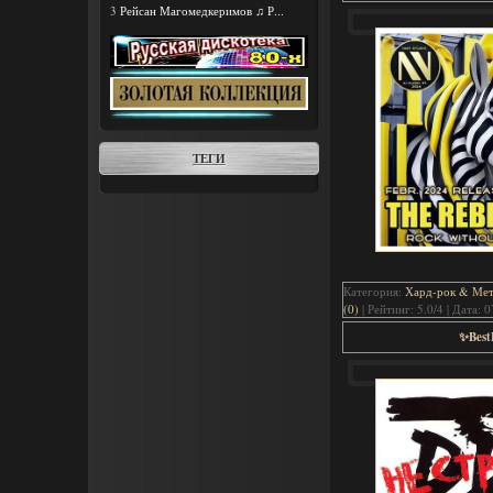
3
Рейсан Магомедкеримов ♫ Р...
ТЕГИ
Категория:
Хард-рок & Мета
(0)
| Рейтинг: 5.0/4 | Дата:
0
✨Best