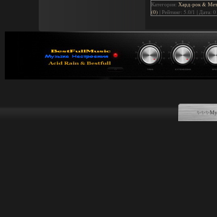
Категория:
Хард-рок & Мета
(0)
| Рейтинг: 5.0/1 | Дата:
0
✨✨✨Музы