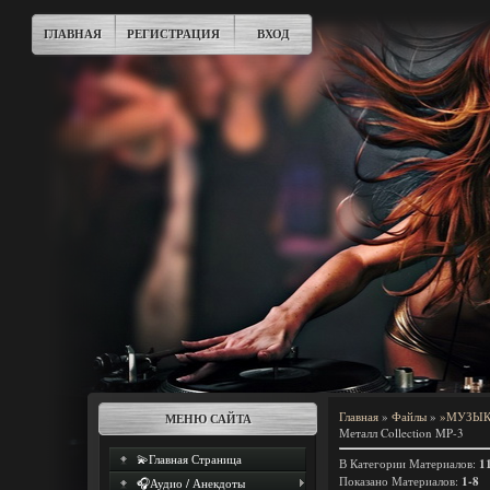
ГЛАВНАЯ
РЕГИСТРАЦИЯ
ВХОД
Главная
»
Файлы
»
»МУЗЫКА
МЕНЮ САЙТА
Металл Collection MP-3
💫Главная Страница
В Категории Материалов
:
1
Показано Материалов
:
1-8
🎧Аудио / Анекдоты