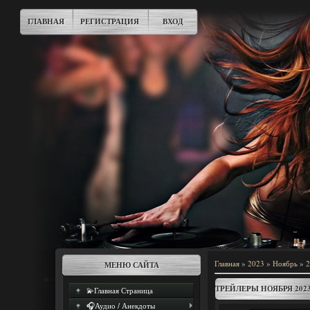
ГЛАВНАЯ
РЕГИСТРАЦИЯ
ВХОД
Главная
»
2023
»
Ноябрь
»
2
МЕНЮ САЙТА
ТРЕЙЛЕРЫ НОЯБРЯ 202
💫Главная Страница
🎧Аудио / Анекдоты