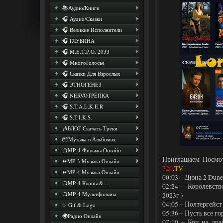
📚Аудио/Книги
🎧 Аудио/Сказки
🎧 Великие Исполнители
🎧 ГЛУБИНА
🎧 М.Е.Т.Р.О. 2033
🎧 МногоГолосье
🎧 Сказки Для Взрослых
🎧 ЭТНОГЕНЕЗ
🎧 NERVOТРЁПКА
🎧 S.T.A.L.K.E.R
🎧 S.T.I.K.S.
🎶БЛОГ Скачать Треки
📦Музыка в Альбомах
📺MP-4 Фильмы Онлайн
Приглашаем Посмо
⏩MP-3 Музыка Онлайн
720
.TV
⏩MP-4 Музыка Онлайн
00:03 – Дюна 2 Dune.
📺MP-4 Клипы & ...
02:24 – Королевст
📺MP-4 Мультфильмы
2023г.)
04:05 – Полтергейст
✨ Gif & Logo
05:36 – Пусть все го
🌍Радио Онлайн
07:10 – Коп на дра