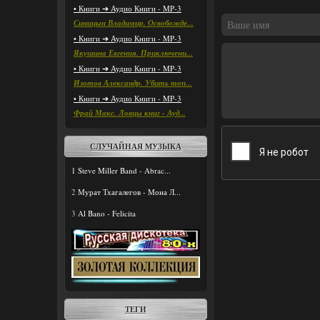
• Книги ➔ Аудио Книги - MP-3
Синицын Владимир. Освобожде...
• Книги ➔ Аудио Книги - MP-3
Якушина Евгения. Приключени...
• Книги ➔ Аудио Книги - MP-3
Изотов Александр. Убить топ...
• Книги ➔ Аудио Книги - MP-3
Фрай Макс. Ловцы книг - Ауд...
СЛУЧАЙНАЯ МУЗЫКА
1
Steve Miller Band - Abrac...
2
Мурат Тхагалегов - Мона Л...
3
Al Bano - Felicita
ТЕГИ