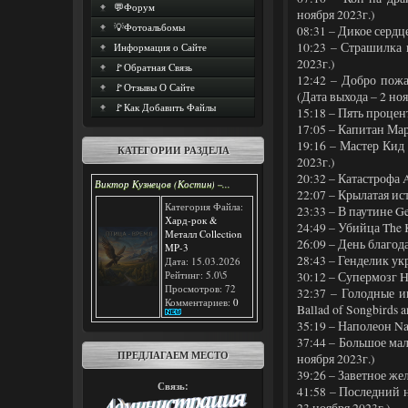
💬Форум
ноября 2023г.)
💡Фотоальбомы
08:31 – Дикое сердц
10:23 – Страшилка 
Информация о Сайте
2023г.)
🚩Обратная Cвязь
12:42 – Добро пож
🚩Отзывы О Сайте
(Дата выхода – 2 ноя
🚩Как Добавить Файлы
15:18 – Пять процен
17:05 – Капитан Мар
19:16 – Мастер Кид 
КАТЕГОРИИ РАЗДЕЛА
2023г.)
20:32 – Катастрофа 
Виктор Кузнецов (Костин) –...
22:07 – Крылатая ист
Категория Файла:
23:33 – В паутине G
Хард-рок &
24:49 – Убийца The K
Металл Collection
26:09 – День благод
MP-3
28:43 – Генделик ук
Дата: 15.03.2026
Рейтинг: 5.0\5
30:12 – Супермозг H
Просмотров: 72
32:37 – Голодные и
Комментариев:
0
Ballad of Songbirds 
35:19 – Наполеон Na
37:44 – Большое мал
ПРЕДЛАГАЕМ МЕСТО
ноября 2023г.)
39:26 – Заветное же
Связь:
41:58 – Последний н