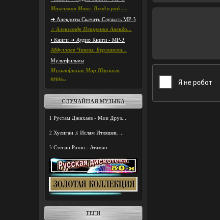
Максимов Макс. Вход в рай -...
➔ Анекдоты Скачать Слушать MP-3
♫ Александр Петренко Анекдо...
• Книги ➔ Аудио Книги - MP-3
Абдуллаев Чингиз. Берлински...
Мультфильмы
Мультфильм Мир Юрского
пери...
СЛУЧАЙНАЯ МУЗЫКА
1
Рустам Джихаев - Мои Друз...
2
Хулиган ♫ Ислам Итляшев, ...
3
Степан Разин - Атаман
ТЕГИ