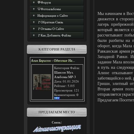
💬Форум
💡Фотоальбомы
Мы начинаем в Вост
Информация о Сайте
движется в сторон
🚩Обратная Cвязь
лагерь прибрежной
🚩Отзывы О Сайте
который является 
рассчитывают побыт
🚩Как Добавить Файлы
были разбиты на п
оборот, когда Мала
КАТЕГОРИИ РАЗДЕЛА
Равканская армия р
Западной Равки. И
Алик Берисон – Одесские На...
задание Мала вполн
в путь на следующи
Категория Файла:
Шансон Муз.
Алине отказывают
Альбомы MP-3
заботящийся о ней, 
Дата: 01.01.2026
Гриши, элитный отр
Рейтинг: 5.0\5
Вторая армия пол
Просмотров: 121
отправляется украст
Комментариев:
0
Предлагаем Посети
ПРЕДЛАГАЕМ МЕСТО
Связь: