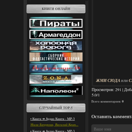
КНИГИ ОНЛАЙН
ЖМИ СЮДА
С
или
Просмотров
: 291 |
Доб
5.0
/
1
Всего комментариев
:
0
СЛУЧАЙНЫЙ ТОР-5
Оставить коммент
• Книги ➔ Аудио Книги - MP-3
Мила Бачурова, Василий Крип...
• Книги ➔ Аудио Книги - MP-3