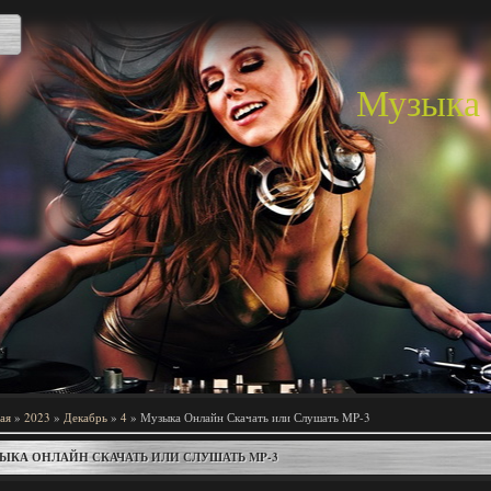
Музыка 
ая
»
2023
»
Декабрь
»
4
» Музыка Онлайн Скачать или Слушать MP-3
ЫКА ОНЛАЙН СКАЧАТЬ ИЛИ СЛУШАТЬ MP-3