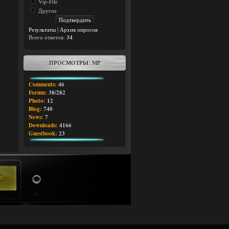
Vip-File
Другое
Результаты
|
Архив опросов
Всего ответов:
34
ПРОСМОТРЫ: MP
Comments:
46
Forum:
38/282
Photo:
12
Blog:
740
News:
7
Downloads:
4166
Guestbook:
23