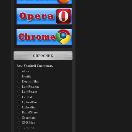
ОПРОСНИК
Вам Удобней Скачивать
4files
Hotfile
DepositFiles
LetitBit.com
LetitBit.net
LetitFile
UploadBox
Uploading
RapidShare
Shareflare
SMSFiles
TurboBit