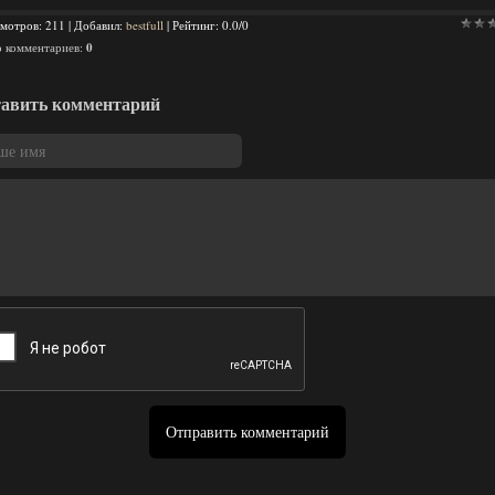
мотров
: 211 |
Добавил
:
bestfull
|
Рейтинг
:
0.0
/
0
о комментариев
:
0
авить комментарий