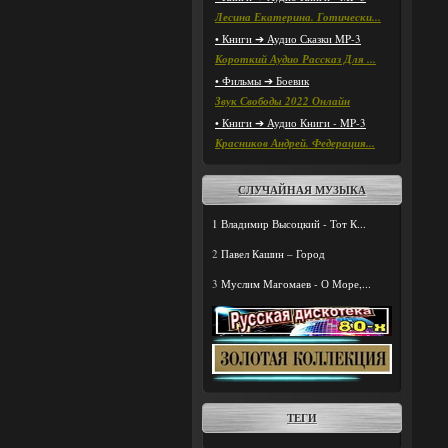
Лесина Екатерина. Готически...
• Книги ➔ Аудио Сказки MP-3
Короткий Аудио Рассказ Для ...
• Фильмы ➔ Боевик
Звук Свободы 2022 Онлайн
• Книги ➔ Аудио Книги - MP-3
Красников Андрей. Федерация...
СЛУЧАЙНАЯ МУЗЫКА
1
Владимир Высоцкий - Тот К...
2
Павел Кашин – Город
3
Муслим Магомаев - О Море,...
ТЕГИ