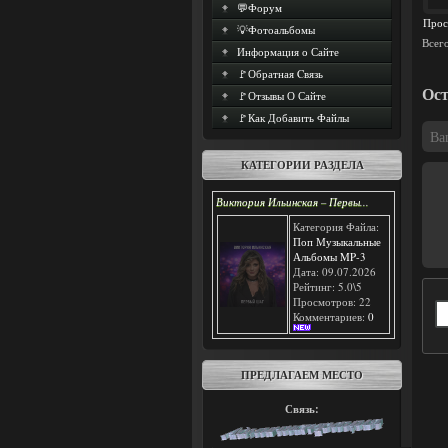
💬Форум
Прос
💡Фотоальбомы
Всег
Информация о Сайте
🚩Обратная Cвязь
Ост
🚩Отзывы О Сайте
🚩Как Добавить Файлы
КАТЕГОРИИ РАЗДЕЛА
Виктория Ильинская – Первы...
Категория Файла:
Поп Музыкальные
Альбомы MP-3
Дата: 09.07.2026
Рейтинг: 5.0\5
Просмотров: 22
Комментариев:
0
ПРЕДЛАГАЕМ МЕСТО
Связь: