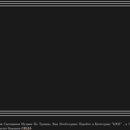
ля Скачивания Музыки По Треково, Вам Необходимо Перейти в Категорию "БЛОГ" , а 
начит Нажмите
СЮДА