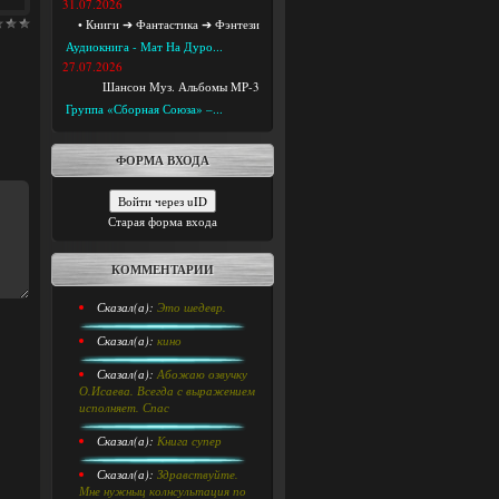
31.07.2026
• Книги ➔ Фантастика ➔ Фэнтези
Аудиокнига - Мат На Дуро...
27.07.2026
Шансон Муз. Альбомы MP-3
Группа «Сборная Союза» –...
ФОРМА ВХОДА
Войти через uID
Старая форма входа
КОММЕНТАРИИ
Сказал(а):
Это шедевр.
Сказал(а):
кино
Сказал(а):
Абожаю озвучку
О.Исаева. Всегда с выражением
исполняет. Спас
Сказал(а):
Книга супер
Сказал(а):
Здравствуйте.
Мне нужныц колнсультация по