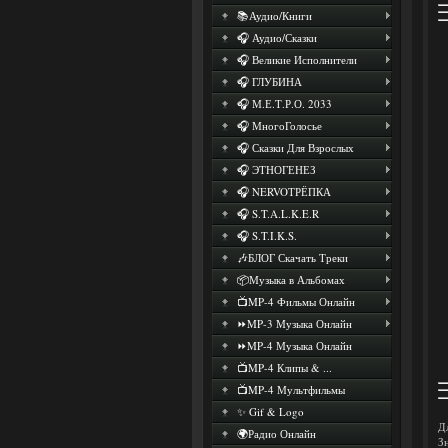
📚Аудио/Книги
🎧 Аудио/Сказки
🎧 Великие Исполнители
🎧 ГЛУБИНА
🎧 М.Е.Т.Р.О. 2033
🎧 МногоГолосье
🎧 Сказки Для Взрослых
🎧 ЭТНОГЕНЕЗ
🎧 NERVOТРЁПКА
🎧 S.T.A.L.K.E.R
🎧 S.T.I.K.S.
🎶БЛОГ Скачать Треки
📦Музыка в Альбомах
📺MP-4 Фильмы Онлайн
⏩MP-3 Музыка Онлайн
⏩MP-4 Музыка Онлайн
📺MP-4 Клипы & ...
📺MP-4 Мультфильмы
✨ Gif & Logo
Д
🌍Радио Онлайн
З