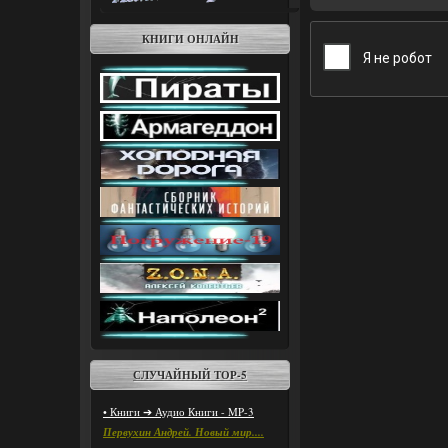
• 18.Жизнь пос
КНИГИ ОНЛАЙН
• 19.Воскресени
• 20.Суд Осири
• 21.Легенды и 
• 22.Сатни-Хем
• 23.Са-Осирис 
• 24.Правда и К
• 25.Хитрый по
• 26.Проделки 
СЛУЧАЙНЫЙ ТОР-5
• 27.Коршун и 
• Книги ➔ Аудио Книги - MP-3
• 28.Лев и мыш
Первухин Андрей. Новый мир....