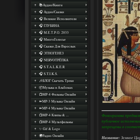
📚Аудио/Книги
🎧 Аудио/Сказки
🎧 Великие Исполнители
🎧 ГЛУБИНА
🎧 М.Е.Т.Р.О. 2033
🎧 МногоГолосье
🎧 Сказки Для Взрослых
🎧 ЭТНОГЕНЕЗ
🎧 NERVOТРЁПКА
🎧 S.T.A.L.K.E.R
🎧 S.T.I.K.S.
🎶БЛОГ Скачать Треки
📦Музыка в Альбомах
📺MP-4 Фильмы Онлайн
⏩MP-3 Музыка Онлайн
⏩MP-4 Музыка Онлайн
📺MP-4 Клипы & ...
Фонограмма предназн
публичное исполнени
📺MP-4 Мультфильмы
запрещены в соответ
✨ Gif & Logo
🌍Радио Онлайн
Название:
Земное Ца