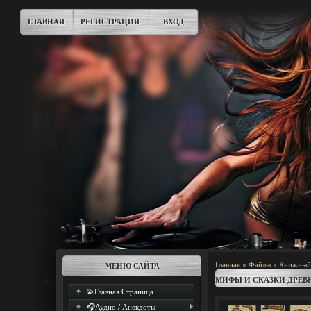
ГЛАВНАЯ
РЕГИСТРАЦИЯ
ВХОД
Главная
»
Файлы
»
Книжный
МЕНЮ САЙТА
МИФЫ И СКАЗКИ ДРЕВН
💫Главная Страница
🎧Аудио / Анекдоты