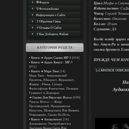
💬Форум
Цикл:
Мифы и Сказки
Издательство:
СиДи
💡Фотоальбомы
Чтец:
Сергей Чониш
Информация о Сайте
Качество:
Отлично
🚩Обратная Cвязь
Кол-во:
28 шт.
🚩Отзывы О Сайте
Слушать:
ДА
🚩Как Добавить Файлы
Когда всюду царил 
бог Атум-Ра и нач
КАТЕГОРИИ РАЗДЕЛА
сказки древнего Еги
• Книги ➔ Аудио Сказки MP-3
[414]
ПРЕЖДЕ ЧЕМ НАЧ
• Книги ➔ Аудио Книги - MP-3
[931]
• Книги ➔ Марк Твен
[14]
Марк Твен - Американский
Писатель, Юморист, Журналист,
На
Жанры - Юмор, Сатира,
Аудиок
Философская Фантастика. Позиция
Гуманист и Демократ.
➔ Сказки Для Взрослых Horror
[430]
У́жасы, Horror — Жанр
Произведений, Предназначен
Напугать, Шокировать Или Вызвать
Отвращение, Сказки На Ночь.
• Книги ➔ Апокалипсис
[14]
Апокалипсис Употребляется в
Значении Конца Света Или