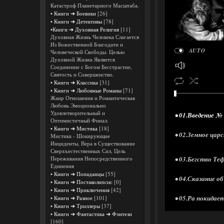
Катастроф Планетарного Масштаба.
• Книги ➔ Боевики
[26]
• Книги ➔ Детективы
[78]
•Книги ➔ Духовная Религия
[11]
Духовная Жизнь Человека Слагается
Из Божественной Благодати и
AUTO
Человеческой Свободы. Целью
Духовной Жизни Является
Соединение с Богом Бесстрастие,
Святость и Совершенство.
• Книги ➔ Классика
[31]
• Книги ➔ Любовные Романы
[71]
Жанр Отношения и Романтическая
Любовь Эмоционально
Удовлетворительный и
• 01.Введение № 
Оптимистичный Финал.
• Книги ➔ Мистика
[18]
• 02.Земное цар
Мистика - Шокирующие
Инциденты, Вера в Существование
Сверхъестественных Сил, Цель
Переживания Непосредственного
• 03.Бегство Те
Единения
• Книги ➔ Попаданцы
[55]
• 04.Сказание о
• Книги ➔ Постаколипсис
[0]
• Книги ➔ Приключения
[42]
• 05.Ра покидае
• Книги ➔ Разное
[101]
• Книги ➔ Триллеры
[37]
• Книги ➔ Фантастика ➔ Фэнтези
• 06.Путешеств
[160]