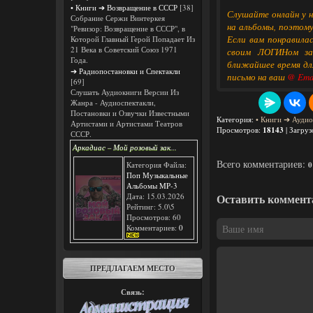
• Книги ➔ Возвращение в СССР
[38]
Слушайте онлайн у н
• 07.Исида и Ос
Собрание Сержи Винтеркея
на альбомы, поэтому
"Ревизор: Возвращение в СССР", в
Если вам понравила
Которой Главный Герой Попадает Из
21 Века в Советский Союз 1971
своим ЛОГИНом зак
• 08.Земное цар
Года.
ближайшее время для
➔ Радиопостановки и Спектакли
письмо на ваш
@ Email
• 09.Странстви
[69]
Слушать Аудиокниги Версии Из
Жанра - Аудиоспектакли,
• 10.Исида во д
Постановки и Озвучки Известными
Категория
:
• Книги ➔ Аудио
Артистами и Артистами Театров
Просмотров
:
18143
|
Загруз
• 11.Первая в м
СССР.
Аркадиас – Мой розовый зак...
• 12.Гор. Детст
Всего комментариев:
Категория Файла:
0
Поп Музыкальные
Альбомы MP-3
• 13.Тяжба Сета
Дата: 15.03.2026
Оставить коммент
Рейтинг: 5.0\5
• 14.Земная и з
Просмотров: 60
Комментариев:
0
• 15.Обреченны
ПРЕДЛАГАЕМ МЕСТО
• 16.Фараон Ме
Связь:
• 17.Фараон Ху