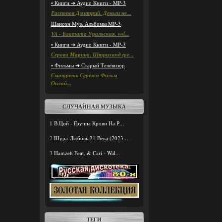
• Книги ➔ Аудио Книги - MP-3
Распопов Дмитрий. Деньги не...
Шансон Муз. Альбомы MP-3
VA - Блатата Уральская. vol...
• Книги ➔ Аудио Книги - MP-3
Серова Марина. Штрихкод гре...
• Фильмы ➔ Старый Телевизор
Смотреть Серёжа Фильм
Онлай...
СЛУЧАЙНАЯ МУЗЫКА
1
В.Цой - Группа Крови На Р...
2
Шура-Любовь 21 Века (2023...
3
Hamzeh Feat. & Cari - Wal...
ТЕГИ