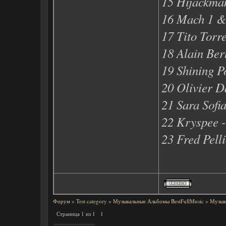
15 Hijackman
16 Mach 1 & 
17 Tito Torr
18 Alain Ber
19 Shining Po
20 Olivier D
21 Sara Sofi
22 Kryspee -
23 Fred Pell
Форум
»
Test category
»
Музыкальные Альбомы BestFullMusic
»
Музык
Страница
1
из
1
1