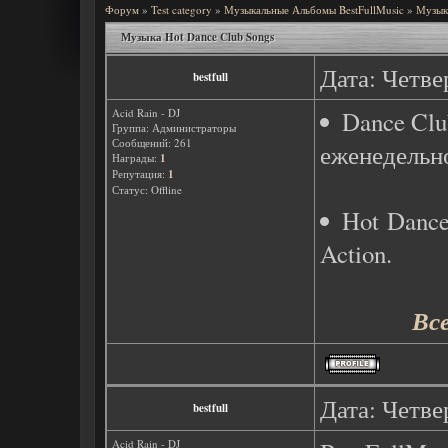
Форум
»
Test category
»
Музыкальные Альбомы BestFullMusic
»
Музык
Музыка Hot Dance Club Songs
Дата: Четве
bestfull
Acid Rain - DJ
Dance Cl
Группа: Администраторы
Сообщений:
261
еженедельн
Награды:
1
Репутация:
1
Статус:
Offline
Hot Dance
Action.
Вс
Дата: Четве
bestfull
Acid Rain - DJ