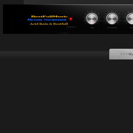
✨✨✨Музы