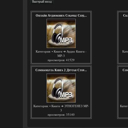
Онлайн Аудиокнига Собачье Серд...
Ска
Категория:
• Книги ➔ Аудио Книги -
Кат
MP-3
просмотров: 41529
Сомнамбула Книга 2 Другая Стор...
Сом
Категория:
• Книги ➔ ЭТНОГЕНЕЗ MP-
Катег
3
просмотров: 35140