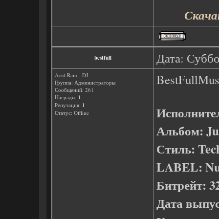
Скачат
Дата: Суббо
bestfull
Acid Rain - DJ
BestFullMusi
Группа: Администраторы
Сообщений:
261
Награды:
1
Репутация:
1
Исполните
Статус:
Offline
Альбом: Jum
Стиль: Tech
LABEL: Nu
Битрейт: 32
Дата выпус