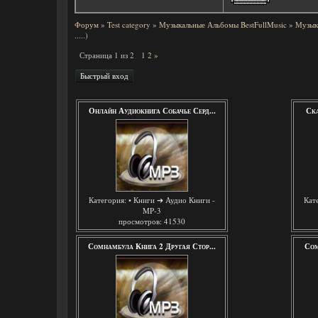
Форум
»
Test category
»
Музыкальные Альбомы BestFullMusic
»
Музыка
.....)
Страница
1
из
2
1
2
»
Онлайн Аудиокнига Собачье Серд...
Ска
Категория:
• Книги ➔ Аудио Книги -
Кат
MP-3
просмотров: 41530
Сомнамбула Книга 2 Другая Стор...
Сом