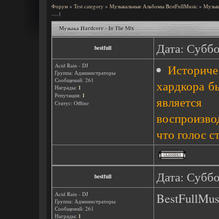
Форум
»
Test category
»
Музыкальные Альбомы BestFullMusic
»
Музыка
.....)
Музыка Hardcore - In The Mix
Дата: Суббо
bestfull
Acid Rain - DJ
Историче
Группа: Администраторы
Сообщений:
261
хардкора бы
Награды:
1
Репутация:
1
является
Статус:
Offline
воспроизво
что голос с
Дата: Суббо
bestfull
Acid Rain - DJ
BestFullMusi
Группа: Администраторы
Сообщений:
261
Награды:
1