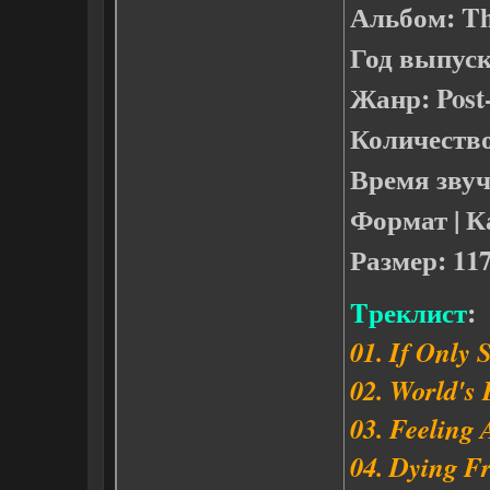
Альбом: T
Год выпуск
Жанр: Post
Количество
Время звуч
Формат | К
Размер: 11
Tреклист
:
01. If Only
02. World's
03. Feeling 
04. Dying F