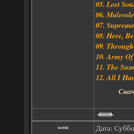
05. Lost Sou
06. Malevol
07. Suprema
08. Here, B
09. Through
10. Army Of
11. The Su
12. All I Ha
Скач
Дата: Суббо
bestfull