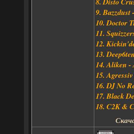
8. Disto Cru
9. Bazzdust 
10. Doctor T
11. Squizzer
12. Kickin'd
13. Deep6te
14. Aliken -
15. Agressiv
16. DJ No Re
17. Black D
18. C2K & C
Скача