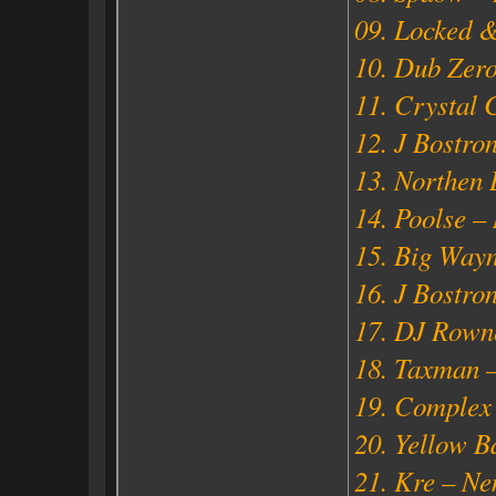
09. Locked &
10. Dub Zero
11. Crystal 
12. J Bostro
13. Northen 
14. Poolse –
15. Big Way
16. J Bostro
17. DJ Rowne
18. Taxman –
19. Complex 
20. Yellow B
21. Kre – Ne