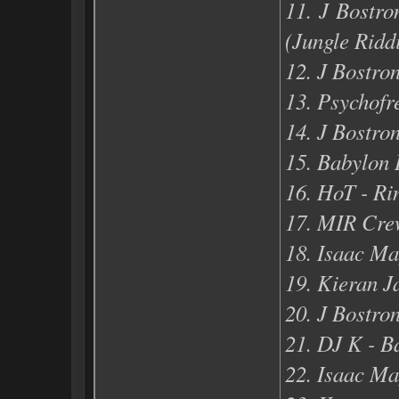
11. J Bostro
(Jungle Ridd
12. J Bostro
13. Psychofr
14. J Bostro
15. Babylon 
16. HoT - Ri
17. MIR Crew
18. Isaac Ma
19. Kieran J
20. J Bostro
21. DJ K - 
22. Isaac Ma