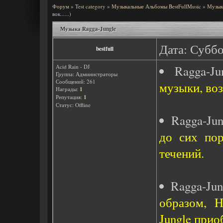
Форум
»
Test category
»
Музыкальные Альбомы BestFullMusic
»
Музык
вок......)
Музыка Ragga-Jungle
Дата: Суббо
bestfull
Acid Rain - DJ
Ragga-J
Группа: Администраторы
Сообщений:
261
музыки, воз
Награды:
1
Репутация:
1
Статус:
Offline
Ragga-Ju
до сих пор
течений.
Ragga-Ju
образом, H
Jungle прио