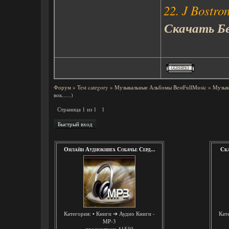
22. J Bostro
Скачать Бес
Форум
»
Test category
»
Музыкальные Альбомы BestFullMusic
»
Музык
вок......)
Страница
1
из
1
1
Онлайн Аудиокнига Собачье Серд...
Ска
Категория:
• Книги ➔ Аудио Книги -
Кат
MP-3
просмотров: 41530