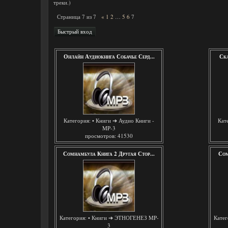
треки.)
Страница
7
из
7
«
1
2
…
5
6
7
Онлайн Аудиокнига Собачье Серд...
Ска
Категория:
• Книги ➔ Аудио Книги -
Кат
MP-3
просмотров: 41530
Сомнамбула Книга 2 Другая Стор...
Сом
Категория:
• Книги ➔ ЭТНОГЕНЕЗ MP-
Катег
3