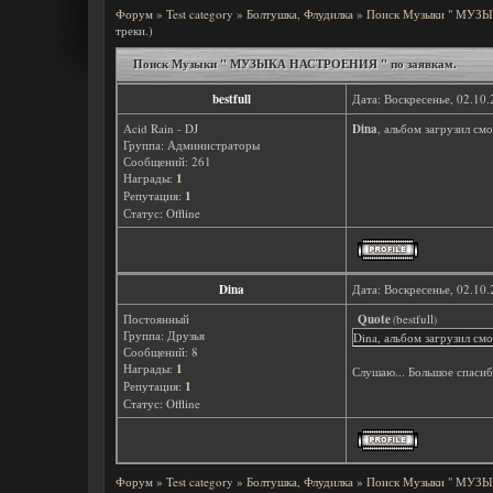
Форум
»
Test category
»
Болтушка, Флудилка
»
Поиск Музыки " МУЗЫ
треки.)
Поиск Музыки " МУЗЫКА НАСТРОЕНИЯ " по заявкам.
bestfull
Дата: Воскресенье, 02.10
Acid Rain - DJ
Dina
, альбом загрузил см
Группа: Администраторы
Сообщений:
261
Награды:
1
Репутация:
1
Статус:
Offline
Dina
Дата: Воскресенье, 02.10
Постоянный
Quote
bestfull
(
)
Группа: Друзья
Dina, альбом загрузил с
Сообщений:
8
Награды:
1
Слушаю... Большое спасиб
Репутация:
1
Статус:
Offline
Форум
»
Test category
»
Болтушка, Флудилка
»
Поиск Музыки " МУЗЫ