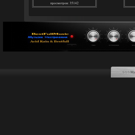
просмотров: 35142
✨✨✨Музы