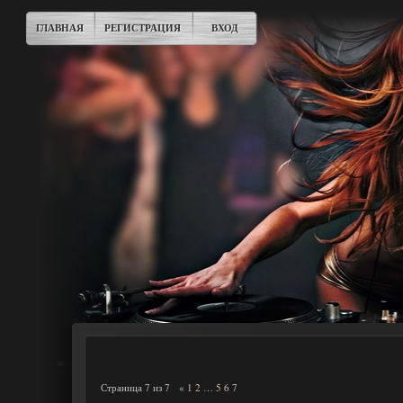
ГЛАВНАЯ
РЕГИСТРАЦИЯ
ВХОД
Страница
7
из
7
«
1
2
…
5
6
7